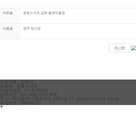
이전글
응응스크르 김해 팔판마을점
다음글
광주 양산점
대표자명 : 신득기
상호명 : 응응스크르
사업자번호: 711-87-01925
업무시간 : 9시 30분~17시 30분
주소 : 부산광역시 해운대구 APEC로 17, 센텀리더스마크 4304호
대표번호 : 1800-8273